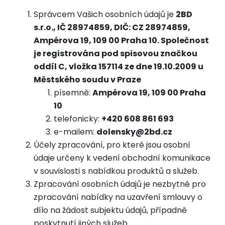
Správcem Vašich osobních údajů je
2BD
s.r.o., IČ 28974859, DIČ: CZ 28974859,
Ampérova 19, 109 00 Praha 10. Společnost
je registrována pod spisovou značkou
oddíl C, vložka 157114 ze dne 19.10.2009 u
Městského soudu v Praze
písemně:
Ampérova 19, 109 00 Praha
10
telefonicky:
+420 608 861 693
e-mailem:
dolensky@2bd.cz
Účely zpracování, pro které jsou osobní
údaje určeny k vedení obchodní komunikace
v souvislosti s nabídkou produktů a služeb.
Zpracování osobních údajů je nezbytné pro
zpracování nabídky na uzavření smlouvy o
dílo na žádost subjektu údajů, případně
poskytnutí jiných služeb.