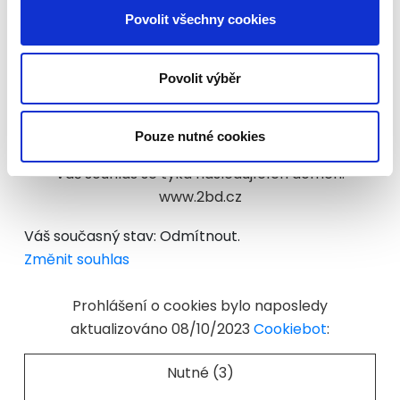
kontaktovat a jak zpracováváme vaše osobní
Povolit všechny cookies
údaje.
Povolit výběr
Uvedte prosím ID svého souhlasu a datum, kdy
nás budete kontaktovat ohledne vašeho
souhlasu.
Pouze nutné cookies
Váš souhlas se týká následujících domén:
www.2bd.cz
Váš současný stav: Odmítnout.
Změnit souhlas
Prohlášení o cookies bylo naposledy
aktualizováno 08/10/2023
Cookiebot
:
Nutné (3)