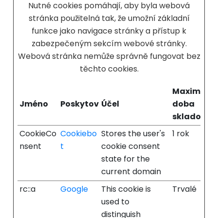
Nutné cookies pomáhají, aby byla webová
stránka použitelná tak, že umožní základní
funkce jako navigace stránky a přístup k
zabezpečeným sekcím webové stránky.
Webová stránka nemůže správně fungovat bez
těchto cookies.
Maximální
Jméno
Poskytovatel
Účel
doba
skladován
CookieCo
Cookiebo
Stores the user's
1 rok
nsent
t
cookie consent
state for the
current domain
rc::a
Google
This cookie is
Trvalé
used to
distinguish