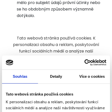
mělo pro subjekt údajů právní účinky nebo
se ho obdobným způsobem významně
dotýkalo.
Tato webová stránka používá cookies. K
personalizaci obsahu a reklam, poskytování
funkcí sociálních médií a analýze naší
návštěvnosti využíváme soubory cookie.
Informace o tom, jak náš web používáte, sdílíme
se svými partnery pro sociální média, inzerci a
Souhlas
Detaily
Více o cookies
analýzy. Partneři tyto údaje mohou zkombinovat s
dalšími informacemi, které jste jim poskytli nebo
které získali v důsledku toho, že používáte jejich
Tato webová stránka používá cookies
služby.
K personalizaci obsahu a reklam, poskytování funkcí
Cookies jsou malé textové soubory, které mohou
sociálních médií a analýze naší návštěvnosti využíváme