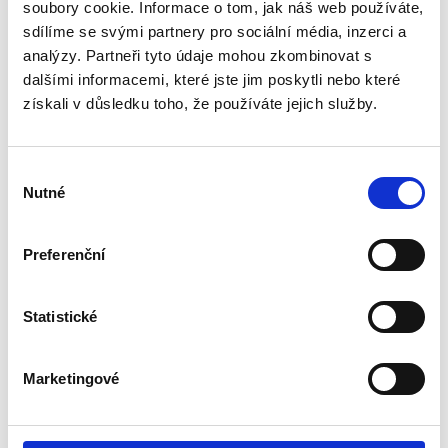
být používány webovými stránkami, aby učinily
soubory cookie. Informace o tom, jak náš web používáte,
uživatelský zážitek více efektivní.
sdílíme se svými partnery pro sociální média, inzerci a
analýzy. Partneři tyto údaje mohou zkombinovat s
dalšími informacemi, které jste jim poskytli nebo které
Zákon uvádí, že můžeme ukládat cookies na
získali v důsledku toho, že používáte jejich služby.
vašem zařízení, pokud jsou nezbytně nutné pro
provoz této stránky. Pro všechny ostatní typy
cookies potřebujeme vaše povolení.
Výběr
Nutné
souhlasu
Tato stránka používá různé typy cookies. Některé
cookies jsou umístěny službami třetích stran,
Preferenční
které se objevují na našich stránkách.
Kdykoliv můžete změnit nebo zrušit svůj souhlas
Statistické
prostřednictvím Vyjádření o souborech cookie na
našich webových stránkách.
Marketingové
Zjistěte v našich zásadách ochrany osobních
údajů více o tom, kdo jsme, jak nás můžete