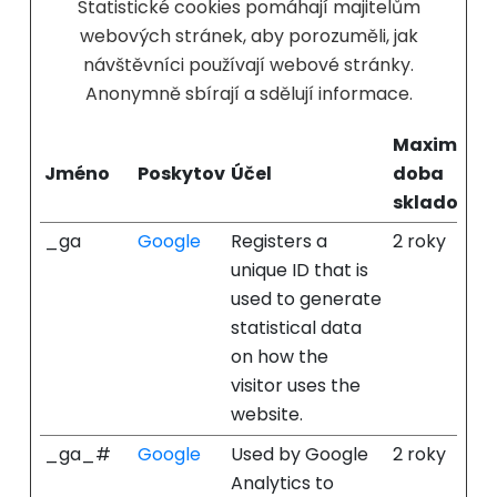
Statistické cookies pomáhají majitelům
webových stránek, aby porozuměli, jak
návštěvníci používají webové stránky.
Anonymně sbírají a sdělují informace.
Maximální
Jméno
Poskytovatel
Účel
doba
skladován
_ga
Google
Registers a
2 roky
unique ID that is
used to generate
statistical data
on how the
visitor uses the
website.
_ga_#
Google
Used by Google
2 roky
Analytics to