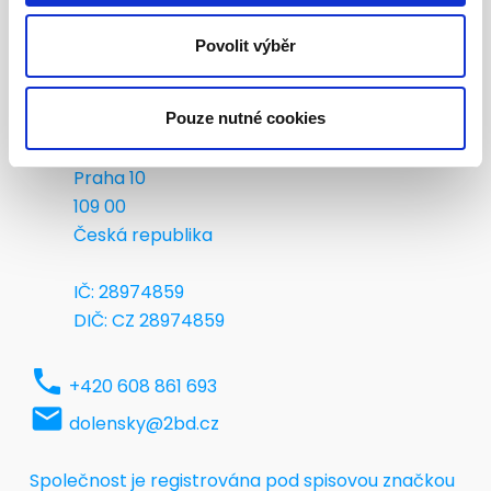
Povolit výběr
apartment
2BD s.r.o.
Pouze nutné cookies
place
Ampérova 16/3
Praha 10
109 00
Česká republika
IČ: 28974859
DIČ: CZ 28974859
phone
+420 608 861 693
local_post_office
dolensky@2bd.cz
Společnost je registrována pod spisovou značkou