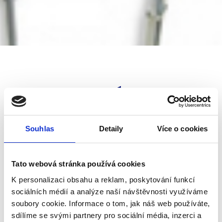
O nás
Společnost 2BD s.r.o. působí na českém trhu od
Souhlas
Detaily
Více o cookies
roku 2009 v oblasti prodeje a servisu stříkací
techniky a zařízení s tím spojených. V naší
nabídce naleznete vzduchové stříkací pistole,
Tato webová stránka používá cookies
vysokotlaká stříkací zařízení, kompresory,
K personalizaci obsahu a reklam, poskytování funkcí
ochranné pracovní pomůcky a další příslušenství
sociálních médií a analýze naší návštěvnosti využíváme
k této technice.
soubory cookie. Informace o tom, jak náš web používáte,
sdílíme se svými partnery pro sociální média, inzerci a
S prodejem i servisem uvedených výrobků máme