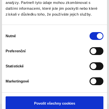
analýzy. Partneři tyto údaje mohou zkombinovat s
dlouholeté zkušenosti a provádíme je pro širokou
dalšími informacemi, které jste jim poskytli nebo které
klientelu našich zákazníků. Věříme, že pokud
získali v důsledku toho, že používáte jejich služby.
využijete našich služeb, budete s nimi spokojeni i
Vy.
Výběr
Individuálním přístupem ke každému zákazníkovi
Nutné
souhlasu
se snažíme plně zajistit všechny jeho požadavky.
Preferenční
Prodej a servis zajišťuje Ing.
Statistické
Blahoslav Dolenský
Marketingové
Povolit všechny cookies